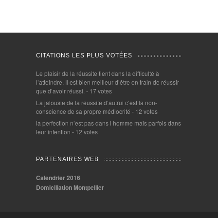
CITATIONS LES PLUS VOTÉES
Le plaisir de la réussite tient dans la difficulté à
l’atteindre. Il est bien meilleur d’être en train de réussir
que d’avoir réussi.
- 17 votes
La jalousie de la réussite d’autrui c’est la non-
conscience de sa propre médiocrité
- 12 votes
la perfection n’est pas dans l homme mais parfois dans
leur intention
- 12 votes
PARTENAIRES WEB
Calendrier 2016
Domiciliation Montpellier