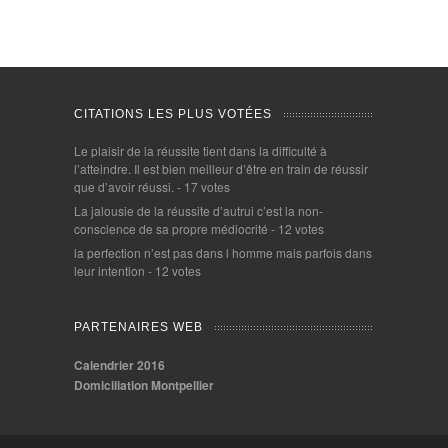
CITATIONS LES PLUS VOTÉES
Le plaisir de la réussite tient dans la difficulté à
l’atteindre. Il est bien meilleur d’être en train de réussir
que d’avoir réussi.
- 17 votes
La jalousie de la réussite d’autrui c’est la non-
conscience de sa propre médiocrité
- 12 votes
la perfection n’est pas dans l homme mais parfois dans
leur intention
- 12 votes
PARTENAIRES WEB
Calendrier 2016
Domiciliation Montpellier