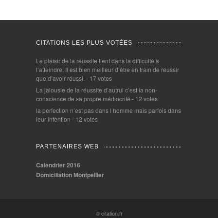
CITATIONS LES PLUS VOTÉES
Le plaisir de la réussite tient dans la difficulté à
l’atteindre. Il est bien meilleur d’être en train de réussir
que d’avoir réussi.
- 17 votes
La jalousie de la réussite d’autrui c’est la non-
conscience de sa propre médiocrité
- 12 votes
la perfection n’est pas dans l homme mais parfois dans
leur intention
- 12 votes
PARTENAIRES WEB
Calendrier 2016
Domiciliation Montpellier
© citation.fr