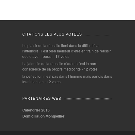
CITATIONS LES PLUS VOTÉES
Le plaisir de la réussite tient dans la difficulté à
l’atteindre. Il est bien meilleur d’être en train de réussir
que d’avoir réussi.
- 17 votes
La jalousie de la réussite d’autrui c’est la non-
conscience de sa propre médiocrité
- 12 votes
la perfection n’est pas dans l homme mais parfois dans
leur intention
- 12 votes
PARTENAIRES WEB
Calendrier 2016
Domiciliation Montpellier