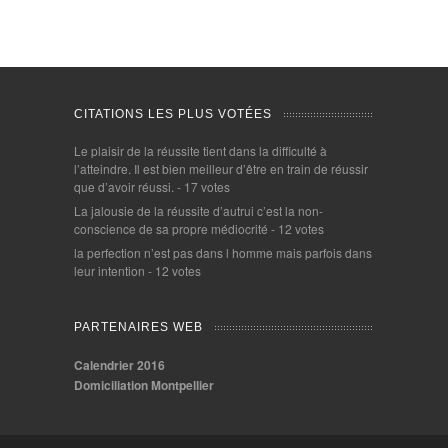
CITATIONS LES PLUS VOTÉES
Le plaisir de la réussite tient dans la difficulté à
l’atteindre. Il est bien meilleur d’être en train de réussir
que d’avoir réussi.
- 17 votes
La jalousie de la réussite d’autrui c’est la non-
conscience de sa propre médiocrité
- 12 votes
la perfection n’est pas dans l homme mais parfois dans
leur intention
- 12 votes
PARTENAIRES WEB
Calendrier 2016
Domiciliation Montpellier