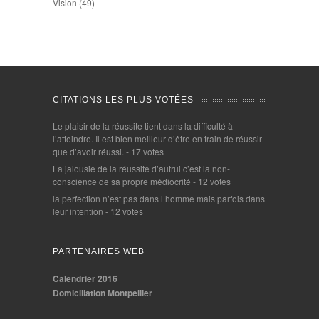
Vision
(49)
CITATIONS LES PLUS VOTÉES
Le plaisir de la réussite tient dans la difficulté à
l’atteindre. Il est bien meilleur d’être en train de réussir
que d’avoir réussi.
- 17 votes
La jalousie de la réussite d’autrui c’est la non-
conscience de sa propre médiocrité
- 12 votes
la perfection n’est pas dans l homme mais parfois dans
leur intention
- 12 votes
PARTENAIRES WEB
Calendrier 2016
Domiciliation Montpellier