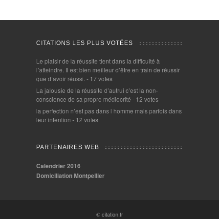
CITATIONS LES PLUS VOTÉES
Le plaisir de la réussite tient dans la difficulté à
l’atteindre. Il est bien meilleur d’être en train de réussir
que d’avoir réussi.
- 17 votes
La jalousie de la réussite d’autrui c’est la non-
conscience de sa propre médiocrité
- 12 votes
la perfection n’est pas dans l homme mais parfois dans
leur intention
- 12 votes
PARTENAIRES WEB
Calendrier 2016
Domiciliation Montpellier
© citation.fr