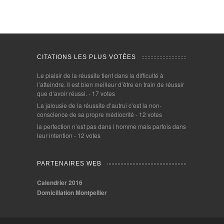
CITATIONS LES PLUS VOTÉES
Le plaisir de la réussite tient dans la difficulté à
l’atteindre. Il est bien meilleur d’être en train de réussir
que d’avoir réussi.
- 17 votes
La jalousie de la réussite d’autrui c’est la non-
conscience de sa propre médiocrité
- 12 votes
la perfection n’est pas dans l homme mais parfois dans
leur intention
- 12 votes
PARTENAIRES WEB
Calendrier 2016
Domiciliation Montpellier