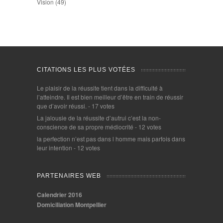
Vision
(49)
CITATIONS LES PLUS VOTÉES
Le plaisir de la réussite tient dans la difficulté à
l’atteindre. Il est bien meilleur d’être en train de réussir
que d’avoir réussi.
- 17 votes
La jalousie de la réussite d’autrui c’est la non-
conscience de sa propre médiocrité
- 12 votes
la perfection n’est pas dans l homme mais parfois dans
leur intention
- 12 votes
PARTENAIRES WEB
Calendrier 2016
Domiciliation Montpellier