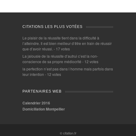
CITATIONS LES PLUS VOTÉES
Le plaisir de la réussite tient dans la difficulté à
l’atteindre. Il est bien meilleur d’être en train de réussir
que d’avoir réussi.
- 17 votes
La jalousie de la réussite d’autrui c’est la non-
conscience de sa propre médiocrité
- 12 votes
la perfection n’est pas dans l homme mais parfois dans
leur intention
- 12 votes
PARTENAIRES WEB
Calendrier 2016
Domiciliation Montpellier
© citation.fr