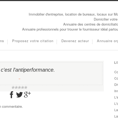
Immobilier d'entreprise, location de bureaux, locaux sur Mo
Domicilier votre
Annuaire des centres de domiciliati
Annuaire professionnels pour trouver le fournisseur idéal parto
ons
Proposez votre citation
Devenez acteur
Annuaire or
L
 c'est l'antiperformance.
Co
−
Co
Di
In
L'
L'
un commentaire.
La
La