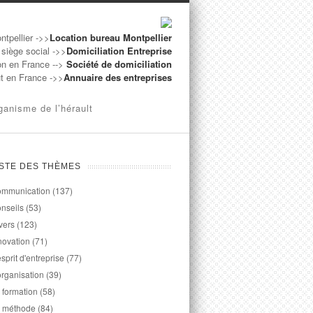
ntpellier ->>
Location bureau Montpellier
 siège social ->>
Domiciliation Entreprise
on en France -->
Société de domiciliation
ut en France ->>
Annuaire des entreprises
ganisme de l’hérault
ISTE DES THÈMES
mmunication
(137)
nseils
(53)
vers
(123)
novation
(71)
esprit d'entreprise
(77)
organisation
(39)
 formation
(58)
 méthode
(84)