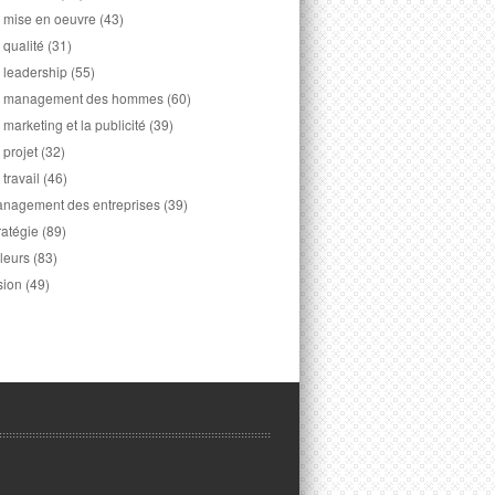
 mise en oeuvre
(43)
 qualité
(31)
 leadership
(55)
 management des hommes
(60)
 marketing et la publicité
(39)
 projet
(32)
 travail
(46)
nagement des entreprises
(39)
ratégie
(89)
leurs
(83)
sion
(49)