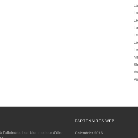
La
La
Le
Le
Le
Le
Le
Ma
St
Va
Vi
PARTENAIRES WEB
 à l’atteindre. Il est bien meilleur d’être
Calendrier 2016
es