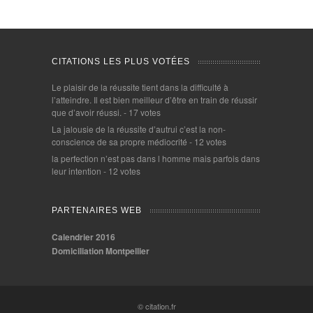
CITATIONS LES PLUS VOTÉES
Le plaisir de la réussite tient dans la difficulté à
l’atteindre. Il est bien meilleur d’être en train de réussir
que d’avoir réussi.
- 17 votes
La jalousie de la réussite d’autrui c’est la non-
conscience de sa propre médiocrité
- 12 votes
la perfection n’est pas dans l homme mais parfois dans
leur intention
- 12 votes
PARTENAIRES WEB
Calendrier 2016
Domiciliation Montpellier
© citation.fr