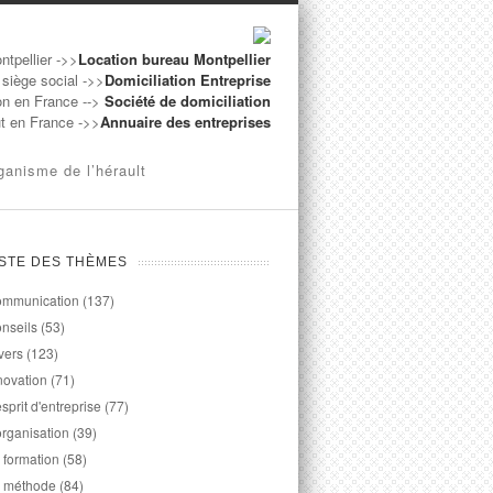
ntpellier ->>
Location bureau Montpellier
 siège social ->>
Domiciliation Entreprise
on en France -->
Société de domiciliation
ut en France ->>
Annuaire des entreprises
ganisme de l’hérault
ISTE DES THÈMES
mmunication
(137)
nseils
(53)
vers
(123)
novation
(71)
esprit d'entreprise
(77)
organisation
(39)
 formation
(58)
 méthode
(84)