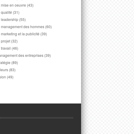
 mise en oeuvre
(43)
 qualité
(31)
 leadership
(55)
 management des hommes
(60)
 marketing et la publicité
(39)
 projet
(32)
 travail
(46)
nagement des entreprises
(39)
ratégie
(89)
leurs
(83)
sion
(49)