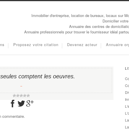
Immobilier d'entreprise, location de bureaux, locaux sur Mo
Domicilier votre
Annuaire des centres de domiciliati
Annuaire professionnels pour trouver le fournisseur idéal parto
ons
Proposez votre citation
Devenez acteur
Annuaire or
L
 seules comptent les oeuvres.
Co
−
Co
Di
In
L'
L'
un commentaire.
La
La