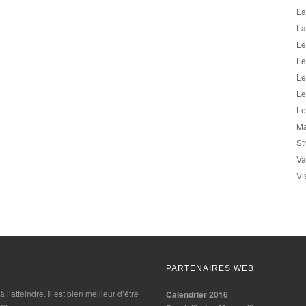
La
La
Le
Le
Le
Le
Le
Ma
St
Va
Vi
PARTENAIRES WEB
 à l’atteindre. Il est bien meilleur d’être
Calendrier 2016
es