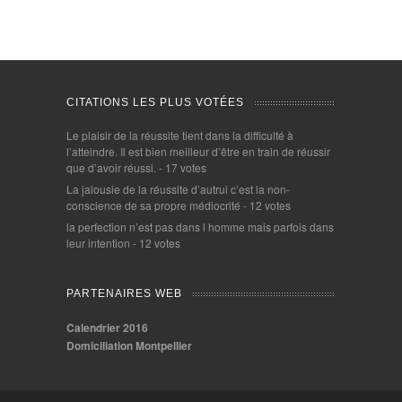
CITATIONS LES PLUS VOTÉES
Le plaisir de la réussite tient dans la difficulté à
l’atteindre. Il est bien meilleur d’être en train de réussir
que d’avoir réussi.
- 17 votes
La jalousie de la réussite d’autrui c’est la non-
conscience de sa propre médiocrité
- 12 votes
la perfection n’est pas dans l homme mais parfois dans
leur intention
- 12 votes
PARTENAIRES WEB
Calendrier 2016
Domiciliation Montpellier