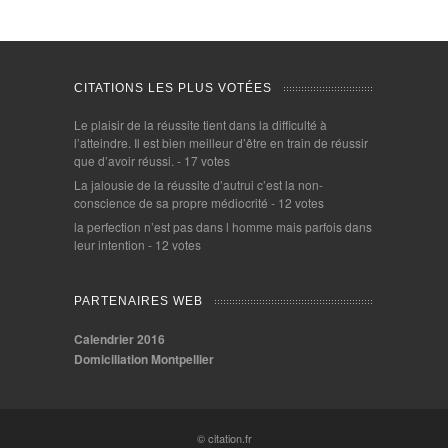
CITATIONS LES PLUS VOTÉES
Le plaisir de la réussite tient dans la difficulté à
l’atteindre. Il est bien meilleur d’être en train de réussir
que d’avoir réussi.
- 17 votes
La jalousie de la réussite d’autrui c’est la non-
conscience de sa propre médiocrité
- 12 votes
la perfection n’est pas dans l homme mais parfois dans
leur intention
- 12 votes
PARTENAIRES WEB
Calendrier 2016
Domiciliation Montpellier
© citation.fr