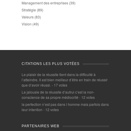
Management des entreprises
(39)
Stratégie
(89)
Valeurs
(83)
Vision
(49)
CITATIONS LES PLUS VOTÉES
Le plaisir de la réussite tient dans la difficulté à
l’atteindre. Il est bien meilleur d’être en train de réussir
que d’avoir réussi.
- 17 votes
La jalousie de la réussite d’autrui c’est la non-
conscience de sa propre médiocrité
- 12 votes
la perfection n’est pas dans l homme mais parfois dans
leur intention
- 12 votes
PARTENAIRES WEB