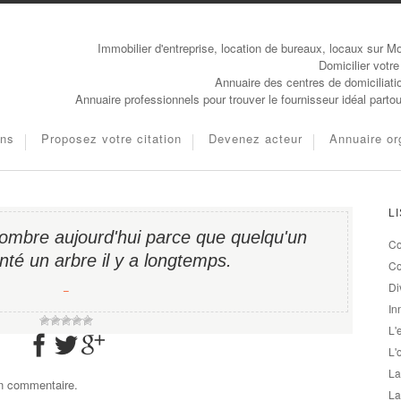
Immobilier d'entreprise, location de bureaux, locaux sur Mo
Domicilier votre
Annuaire des centres de domiciliati
Annuaire professionnels pour trouver le fournisseur idéal parto
ons
Proposez votre citation
Devenez acteur
Annuaire or
L
l'ombre aujourd'hui parce que quelqu'un
Co
anté un arbre il y a longtemps.
Co
Di
−
In
L'
L'
La
un commentaire.
La