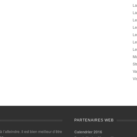
La
La
Le
Le
Le
Le
Le
Ma
St
Va
Vi
PARTENAIRES WEB
 à l’atteindre. Il est bien meilleur d’être
Calendrier 2016
es