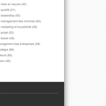
 mise en oeuvre
(43)
 qualité
(31)
 leadership
(55)
 management des hommes
(60)
 marketing et la publicité
(39)
 projet
(32)
 travail
(46)
nagement des entreprises
(39)
ratégie
(89)
leurs
(83)
sion
(49)