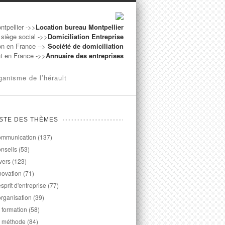
ntpellier ->>
Location bureau Montpellier
 siège social ->>
Domiciliation Entreprise
on en France -->
Société de domiciliation
ut en France ->>
Annuaire des entreprises
ganisme de l’hérault
ISTE DES THÈMES
mmunication
(137)
nseils
(53)
vers
(123)
novation
(71)
esprit d'entreprise
(77)
organisation
(39)
 formation
(58)
 méthode
(84)