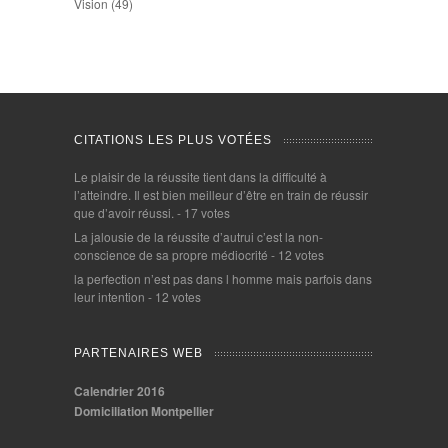
Vision
(49)
CITATIONS LES PLUS VOTÉES
Le plaisir de la réussite tient dans la difficulté à
l’atteindre. Il est bien meilleur d’être en train de réussir
que d’avoir réussi.
- 17 votes
La jalousie de la réussite d’autrui c’est la non-
conscience de sa propre médiocrité
- 12 votes
la perfection n’est pas dans l homme mais parfois dans
leur intention
- 12 votes
PARTENAIRES WEB
Calendrier 2016
Domiciliation Montpellier