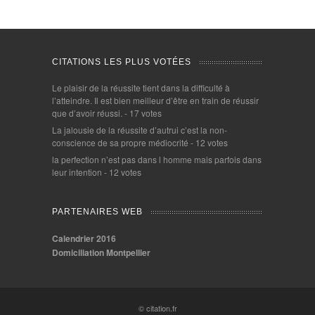
CITATIONS LES PLUS VOTÉES
Le plaisir de la réussite tient dans la difficulté à
l’atteindre. Il est bien meilleur d’être en train de réussir
que d’avoir réussi.
- 17 votes
La jalousie de la réussite d’autrui c’est la non-
conscience de sa propre médiocrité
- 12 votes
la perfection n’est pas dans l homme mais parfois dans
leur intention
- 12 votes
PARTENAIRES WEB
Calendrier 2016
Domiciliation Montpellier
© citation.fr