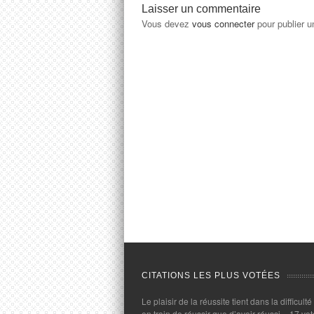
Laisser un commentaire
Vous devez
vous connecter
pour publier 
CITATIONS LES PLUS VOTÉES
Le plaisir de la réussite tient dans la difficulté
en train de réussir que d’avoir réussi.
- 17 vot