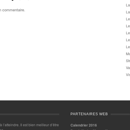
La
un commentaire.
La
Le
Le
Le
Le
Le
Ma
St
Va
Vi
PARTENAIRES WEB
 à l’atteindre. Il est bien meilleur d’être
Calendrier 2016
es