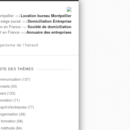
ntpellier ->>
Location bureau Montpellier
 siège social ->>
Domiciliation Entreprise
on en France -->
Société de domiciliation
ut en France ->>
Annuaire des entreprises
ganisme de l’hérault
ISTE DES THÈMES
mmunication
(137)
nseils
(53)
vers
(123)
novation
(71)
esprit d'entreprise
(77)
organisation
(39)
 formation
(58)
 méthode
(84)