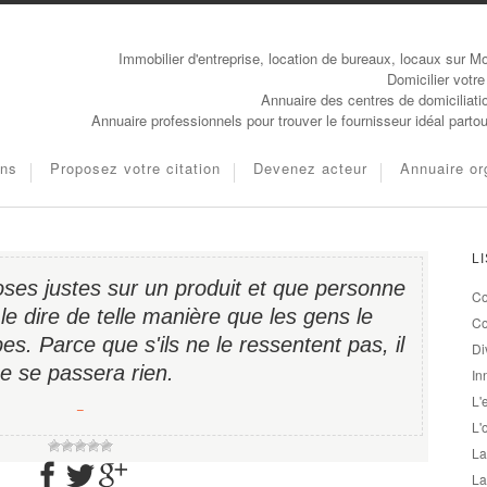
Immobilier d'entreprise, location de bureaux, locaux sur Mo
Domicilier votre
Annuaire des centres de domiciliati
Annuaire professionnels pour trouver le fournisseur idéal parto
ons
Proposez votre citation
Devenez acteur
Annuaire or
L
ses justes sur un produit et que personne
Co
e dire de telle manière que les gens le
Co
es. Parce que s'ils ne le ressentent pas, il
Di
e se passera rien.
In
L'
−
L'
La
La