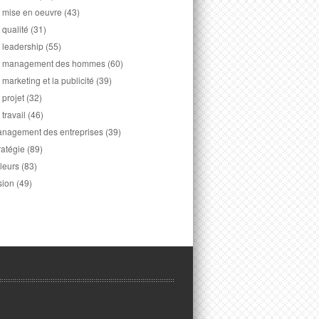
 mise en oeuvre
(43)
 qualité
(31)
 leadership
(55)
 management des hommes
(60)
 marketing et la publicité
(39)
 projet
(32)
 travail
(46)
nagement des entreprises
(39)
ratégie
(89)
leurs
(83)
sion
(49)