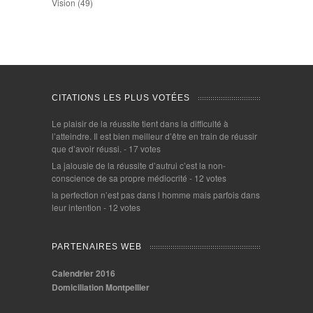
Vision
(49)
CITATIONS LES PLUS VOTÉES
Le plaisir de la réussite tient dans la difficulté à
l’atteindre. Il est bien meilleur d’être en train de réussir
que d’avoir réussi.
- 17 votes
La jalousie de la réussite d’autrui c’est la non-
conscience de sa propre médiocrité
- 12 votes
la perfection n’est pas dans l homme mais parfois dans
leur intention
- 12 votes
PARTENAIRES WEB
Calendrier 2016
Domiciliation Montpellier