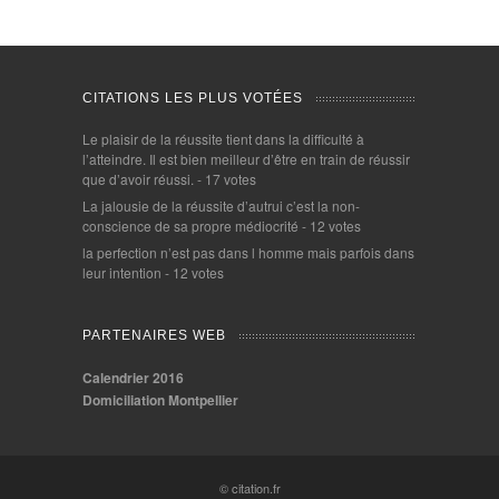
CITATIONS LES PLUS VOTÉES
Le plaisir de la réussite tient dans la difficulté à
l’atteindre. Il est bien meilleur d’être en train de réussir
que d’avoir réussi.
- 17 votes
La jalousie de la réussite d’autrui c’est la non-
conscience de sa propre médiocrité
- 12 votes
la perfection n’est pas dans l homme mais parfois dans
leur intention
- 12 votes
PARTENAIRES WEB
Calendrier 2016
Domiciliation Montpellier
© citation.fr