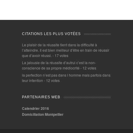
CITATIONS LES PLUS VOTÉES
Le plaisir de la réussite tient dans la difficulté à
l’atteindre. Il est bien meilleur d’être en train de réussir
que d’avoir réussi.
- 17 votes
La jalousie de la réussite d’autrui c’est la non-
conscience de sa propre médiocrité
- 12 votes
la perfection n’est pas dans l homme mais parfois dans
leur intention
- 12 votes
PARTENAIRES WEB
Calendrier 2016
Domiciliation Montpellier