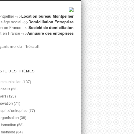
ntpellier ->>
Location bureau Montpellier
 siège social ->>
Domiciliation Entreprise
on en France -->
Société de domiciliation
ut en France ->>
Annuaire des entreprises
ganisme de l’hérault
ISTE DES THÈMES
mmunication
(137)
nseils
(53)
vers
(123)
novation
(71)
esprit d'entreprise
(77)
organisation
(39)
 formation
(58)
 méthode
(84)