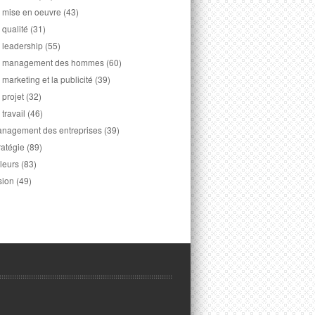
 mise en oeuvre
(43)
 qualité
(31)
 leadership
(55)
 management des hommes
(60)
 marketing et la publicité
(39)
 projet
(32)
 travail
(46)
nagement des entreprises
(39)
ratégie
(89)
leurs
(83)
sion
(49)