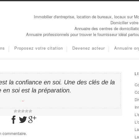
Immobilier d'entreprise, location de bureaux, locaux sur Mo
Domicilier votre
Annuaire des centres de domiciliati
Annuaire professionnels pour trouver le fournisseur idéal parto
ons
Proposez votre citation
Devenez acteur
Annuaire or
L
st la confiance en soi. Une des clés de la
Co
 en soi est la préparation.
Co
Di
−
In
L'
L'
La
un commentaire.
La