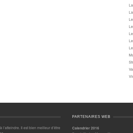
La
La
Le
Le
Le
Le
Le
Ma
St
Va
Vi
PARTENAIRES WEB
 à l’atteindre. Il est bien meilleur d’être
Calendrier 2016
es