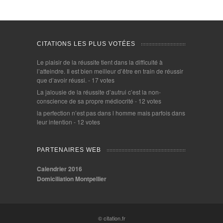
CITATIONS LES PLUS VOTÉES
Le plaisir de la réussite tient dans la difficulté à
l’atteindre. Il est bien meilleur d’être en train de réussir
que d’avoir réussi.
- 17 votes
La jalousie de la réussite d’autrui c’est la non-
conscience de sa propre médiocrité
- 12 votes
la perfection n’est pas dans l homme mais parfois dans
leur intention
- 12 votes
PARTENAIRES WEB
Calendrier 2016
Domiciliation Montpellier
© citation.fr