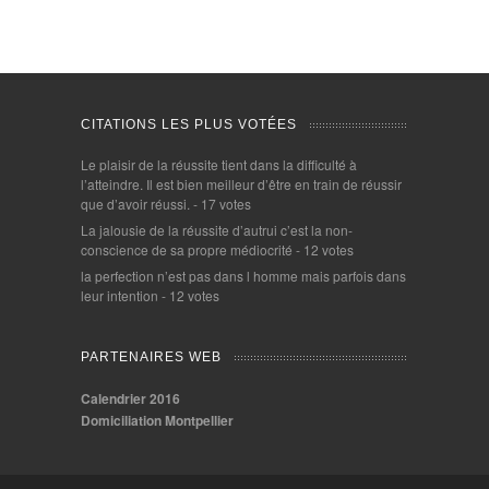
CITATIONS LES PLUS VOTÉES
Le plaisir de la réussite tient dans la difficulté à
l’atteindre. Il est bien meilleur d’être en train de réussir
que d’avoir réussi.
- 17 votes
La jalousie de la réussite d’autrui c’est la non-
conscience de sa propre médiocrité
- 12 votes
la perfection n’est pas dans l homme mais parfois dans
leur intention
- 12 votes
PARTENAIRES WEB
Calendrier 2016
Domiciliation Montpellier