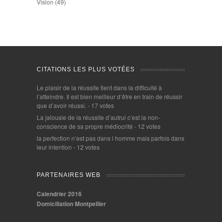
Vision
(49)
CITATIONS LES PLUS VOTÉES
Le plaisir de la réussite tient dans la difficulté à
l’atteindre. Il est bien meilleur d’être en train de réussir
que d’avoir réussi.
- 17 votes
La jalousie de la réussite d’autrui c’est la non-
conscience de sa propre médiocrité
- 12 votes
la perfection n’est pas dans l homme mais parfois dans
leur intention
- 12 votes
PARTENAIRES WEB
Calendrier 2016
Domiciliation Montpellier