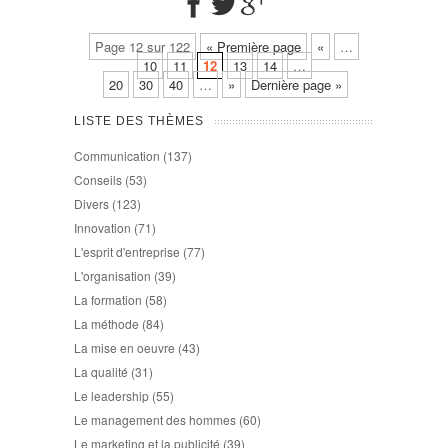
Page 12 sur 122
« Première page
«
…
10
11
12
13
14
…
20
30
40
…
»
Dernière page »
LISTE DES THÈMES
Communication
(137)
Conseils
(53)
Divers
(123)
Innovation
(71)
L'esprit d'entreprise
(77)
L'organisation
(39)
La formation
(58)
La méthode
(84)
La mise en oeuvre
(43)
La qualité
(31)
Le leadership
(55)
Le management des hommes
(60)
Le marketing et la publicité
(39)