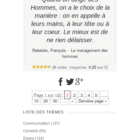
Hommes, on a le choix de la
manière : on en appelle à
leurs mains, à leur tête ou à
leur coeur. Le mieux est de
ne rien délaisser.
Rabelais, François
−
Le management des
hommes
(
4
votes, moyenne:
4,25
sur 5)
Page 1 sur 122
1
2
3
4
5
…
10
20
30
…
»
Dernière page »
LISTE DES THÈMES
Communication
(137)
Conseils
(53)
Divers
(123)