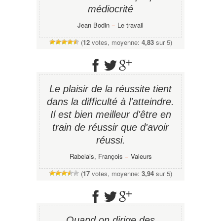
médiocrité
Jean Bodin
−
Le travail
(
12
votes, moyenne:
4,83
sur 5)
Le plaisir de la réussite tient
dans la difficulté à l'atteindre.
Il est bien meilleur d'être en
train de réussir que d'avoir
réussi.
Rabelais, François
−
Valeurs
(
17
votes, moyenne:
3,94
sur 5)
Quand on dirige des