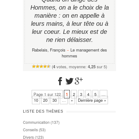
Hommes, on a le choix de la
manière : on en appelle à
leurs mains, à leur tête ou à
leur coeur. Le mieux est de
ne rien délaisser.
Rabelais, François
−
Le management des
hommes
(
4
votes, moyenne:
4,25
sur 5)
Page 1 sur 122
1
2
3
4
5
…
10
20
30
…
»
Dernière page »
LISTE DES THÈMES
Communication
(137)
Conseils
(53)
Divers
(123)