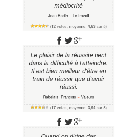
médiocrité
Jean Bodin
−
Le travail
(
12
votes, moyenne:
4,83
sur 5)
Le plaisir de la réussite tient
dans la difficulté à l'atteindre.
Il est bien meilleur d'être en
train de réussir que d'avoir
réussi.
Rabelais, François
−
Valeurs
(
17
votes, moyenne:
3,94
sur 5)
Quand on dirige des