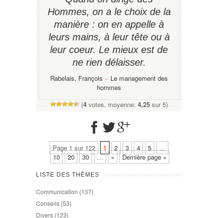
Hommes, on a le choix de la
manière : on en appelle à
leurs mains, à leur tête ou à
leur coeur. Le mieux est de
ne rien délaisser.
Rabelais, François
−
Le management des
hommes
(
4
votes, moyenne:
4,25
sur 5)
Page 1 sur 122
1
2
3
4
5
…
10
20
30
…
»
Dernière page »
LISTE DES THÈMES
Communication
(137)
Conseils
(53)
Divers
(123)