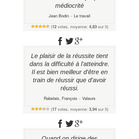
médiocrité
Jean Bodin
−
Le travail
(
12
votes, moyenne:
4,83
sur 5)
Le plaisir de la réussite tient
dans la difficulté à l'atteindre.
Il est bien meilleur d'être en
train de réussir que d'avoir
réussi.
Rabelais, François
−
Valeurs
(
17
votes, moyenne:
3,94
sur 5)
Quand on dirige des