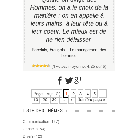
Hommes, on a le choix de la
manière : on en appelle à
leurs mains, à leur tête ou à
leur coeur. Le mieux est de
ne rien délaisser.
Rabelais, François
−
Le management des
hommes
(
4
votes, moyenne:
4,25
sur 5)
Page 1 sur 122
1
2
3
4
5
…
10
20
30
…
»
Dernière page »
LISTE DES THÈMES
Communication
(137)
Conseils
(53)
Divers
(123)