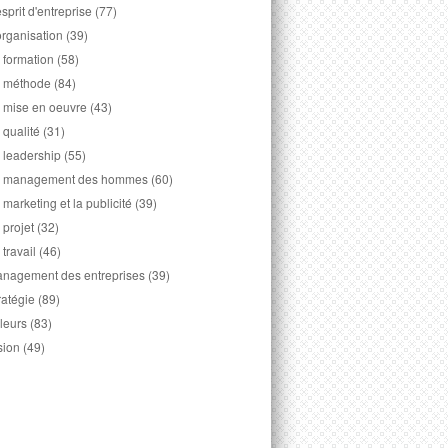
esprit d'entreprise
(77)
organisation
(39)
 formation
(58)
 méthode
(84)
 mise en oeuvre
(43)
 qualité
(31)
 leadership
(55)
 management des hommes
(60)
 marketing et la publicité
(39)
 projet
(32)
 travail
(46)
nagement des entreprises
(39)
ratégie
(89)
leurs
(83)
sion
(49)