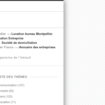
llier ->>
Location bureau Montpellier
ation Entreprise
->
Société de domiciliation
t en France ->>
Annuaire des entreprises
ganisme de l’hérault
ISTE DES THÈMES
mmunication
(137)
nseils
(53)
vers
(123)
novation
(71)