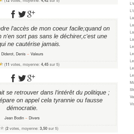
(
12
votes, moyenne:
4,42
sur 5)
L'
L'
La
La
endre l'accès de mon coeur facile;quand on
La
n n'en sort pas sans le déchirer,c'est une
La
qui ne cautérise jamais.
Le
Diderot, Denis
−
Valeurs
Le
Le
(
11
votes, moyenne:
4,45
sur 5)
Le
Le
Ma
St
it se retrouver dans l’intérêt du politique ;
Va
pare on appel cela tyrannie ou fausse
Vi
démocratie.
Jean Bodin
−
Divers
(
2
votes, moyenne:
3,50
sur 5)