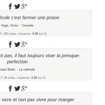
école c'est fermer une prison
Hugo, Victor
−
Conseils
(
12
votes, moyenne:
4,00
sur 5)
t pas, il faut toujours viser la presque-
perfection
Jean Bodin
−
La méthode
(
4
votes, moyenne:
3,50
sur 5)
r vivre et non pas vivre pour manger