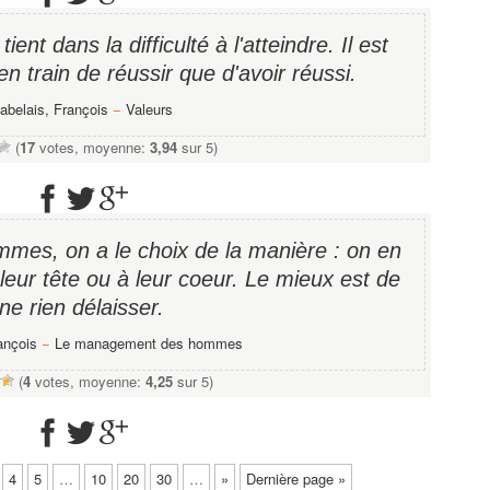
tient dans la difficulté à l'atteindre. Il est
en train de réussir que d'avoir réussi.
abelais, François
−
Valeurs
(
17
votes, moyenne:
3,94
sur 5)
mes, on a le choix de la manière : on en
 leur tête ou à leur coeur. Le mieux est de
ne rien délaisser.
ançois
−
Le management des hommes
(
4
votes, moyenne:
4,25
sur 5)
4
5
…
10
20
30
…
»
Dernière page »