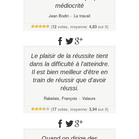
médiocrité
Jean Bodin
−
Le travail
(
12
votes, moyenne:
4,83
sur 5)
Le plaisir de la réussite tient
dans la difficulté à l'atteindre.
Il est bien meilleur d'être en
train de réussir que d'avoir
réussi.
Rabelais, François
−
Valeurs
(
17
votes, moyenne:
3,94
sur 5)
Quand on dirige des