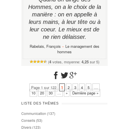
Hommes, on a le choix de la
manière : on en appelle à
leurs mains, à leur tête ou à
leur coeur. Le mieux est de
ne rien délaisser.
Rabelais, François
−
Le management des
hommes
(
4
votes, moyenne:
4,25
sur 5)
Page 1 sur 122
1
2
3
4
5
…
10
20
30
…
»
Dernière page »
LISTE DES THÈMES
Communication
(137)
Conseils
(53)
Divers
(123)