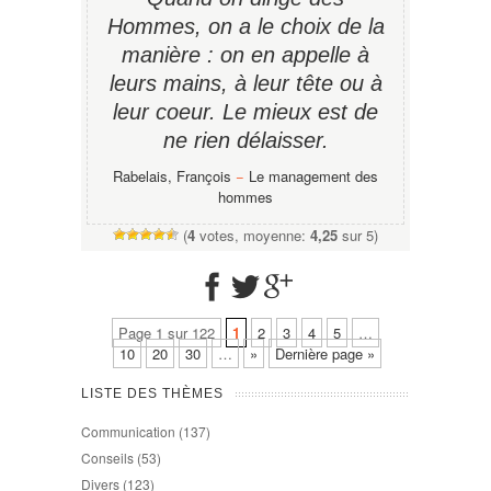
Hommes, on a le choix de la
manière : on en appelle à
leurs mains, à leur tête ou à
leur coeur. Le mieux est de
ne rien délaisser.
Rabelais, François
−
Le management des
hommes
(
4
votes, moyenne:
4,25
sur 5)
Page 1 sur 122
1
2
3
4
5
…
10
20
30
…
»
Dernière page »
LISTE DES THÈMES
Communication
(137)
Conseils
(53)
Divers
(123)