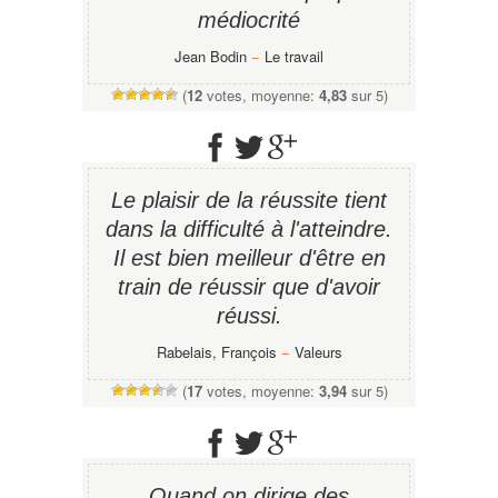
médiocrité
Jean Bodin
−
Le travail
(
12
votes, moyenne:
4,83
sur 5)
Le plaisir de la réussite tient
dans la difficulté à l'atteindre.
Il est bien meilleur d'être en
train de réussir que d'avoir
réussi.
Rabelais, François
−
Valeurs
(
17
votes, moyenne:
3,94
sur 5)
Quand on dirige des