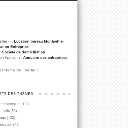
llier ->>
Location bureau Montpellier
ation Entreprise
->
Société de domiciliation
t en France ->>
Annuaire des entreprises
ganisme de l’hérault
ISTE DES THÈMES
mmunication
(137)
nseils
(53)
vers
(123)
novation
(71)