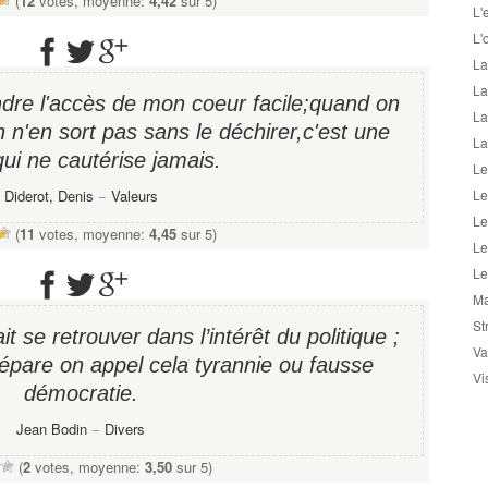
(
12
votes, moyenne:
4,42
sur 5)
L'
L'
La
La
endre l'accès de mon coeur facile;quand on
La
n n'en sort pas sans le déchirer,c'est une
La
qui ne cautérise jamais.
Le
Diderot, Denis
−
Valeurs
Le
Le
(
11
votes, moyenne:
4,45
sur 5)
Le
Le
Ma
St
it se retrouver dans l’intérêt du politique ;
Va
pare on appel cela tyrannie ou fausse
Vi
démocratie.
Jean Bodin
−
Divers
(
2
votes, moyenne:
3,50
sur 5)