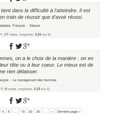
tient dans la difficulté à l'atteindre. Il est
en train de réussir que d'avoir réussi.
abelais, François
−
Valeurs
(
17
votes, moyenne:
3,94
sur 5)
mes, on a le choix de la manière : on en
 leur tête ou à leur coeur. Le mieux est de
ne rien délaisser.
ançois
−
Le management des hommes
(
4
votes, moyenne:
4,25
sur 5)
4
5
…
10
20
30
…
»
Dernière page »