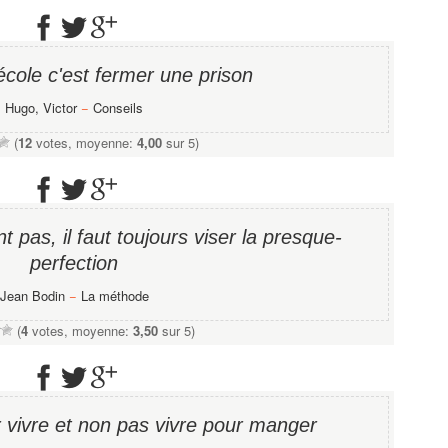
école c'est fermer une prison
Hugo, Victor
−
Conseils
(
12
votes, moyenne:
4,00
sur 5)
t pas, il faut toujours viser la presque-
perfection
Jean Bodin
−
La méthode
(
4
votes, moyenne:
3,50
sur 5)
r vivre et non pas vivre pour manger