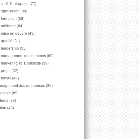
esprit d'entreprise
(77)
organisation
(39)
 formation
(58)
 méthode
(84)
 mise en oeuvre
(43)
 qualité
(31)
 leadership
(55)
 management des hommes
(60)
 marketing et la publicité
(39)
 projet
(32)
 travail
(46)
nagement des entreprises
(39)
ratégie
(89)
leurs
(83)
sion
(49)