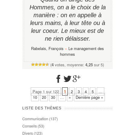
Hommes, on a le choix de la
manière : on en appelle à
leurs mains, à leur tête ou à
leur coeur. Le mieux est de
ne rien délaisser.
Rabelais, François
−
Le management des
hommes
(
4
votes, moyenne:
4,25
sur 5)
Page 1 sur 122
1
2
3
4
5
…
10
20
30
…
»
Dernière page »
LISTE DES THÈMES
Communication
(137)
Conseils
(53)
Divers
(123)