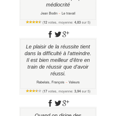
médiocrité
Jean Bodin
−
Le travail
(
12
votes, moyenne:
4,83
sur 5)
Le plaisir de la réussite tient
dans la difficulté à l'atteindre.
Il est bien meilleur d'être en
train de réussir que d'avoir
réussi.
Rabelais, François
−
Valeurs
(
17
votes, moyenne:
3,94
sur 5)
Quand on dirige des