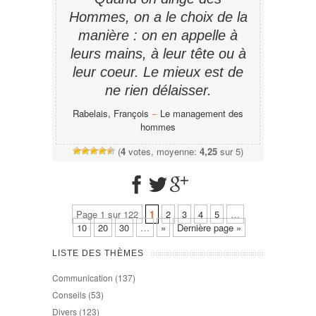
Hommes, on a le choix de la
manière : on en appelle à
leurs mains, à leur tête ou à
leur coeur. Le mieux est de
ne rien délaisser.
Rabelais, François
−
Le management des
hommes
(
4
votes, moyenne:
4,25
sur 5)
Page 1 sur 122
1
2
3
4
5
…
10
20
30
…
»
Dernière page »
LISTE DES THÈMES
Communication
(137)
Conseils
(53)
Divers
(123)