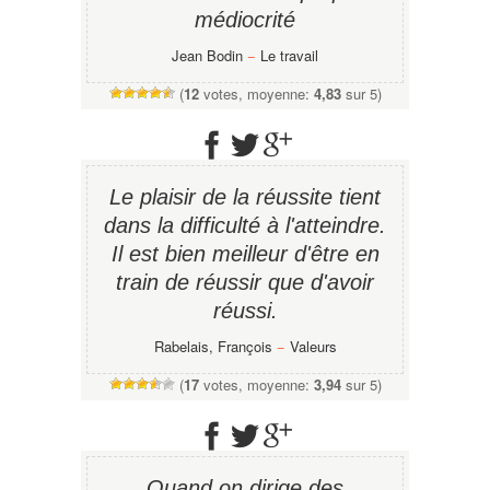
médiocrité
Jean Bodin
−
Le travail
(
12
votes, moyenne:
4,83
sur 5)
Le plaisir de la réussite tient
dans la difficulté à l'atteindre.
Il est bien meilleur d'être en
train de réussir que d'avoir
réussi.
Rabelais, François
−
Valeurs
(
17
votes, moyenne:
3,94
sur 5)
Quand on dirige des