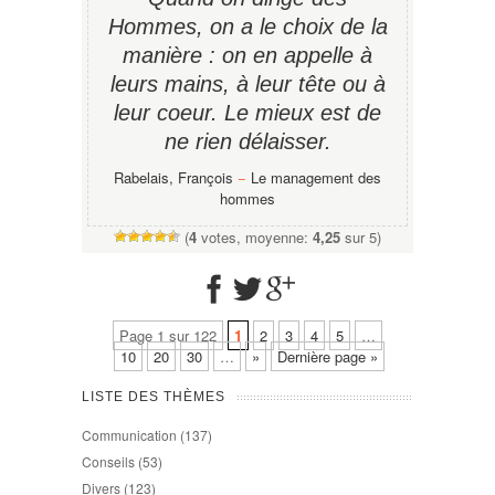
Hommes, on a le choix de la
manière : on en appelle à
leurs mains, à leur tête ou à
leur coeur. Le mieux est de
ne rien délaisser.
Rabelais, François
−
Le management des
hommes
(
4
votes, moyenne:
4,25
sur 5)
Page 1 sur 122
1
2
3
4
5
…
10
20
30
…
»
Dernière page »
LISTE DES THÈMES
Communication
(137)
Conseils
(53)
Divers
(123)