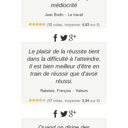
médiocrité
Jean Bodin
−
Le travail
(
12
votes, moyenne:
4,83
sur 5)
Le plaisir de la réussite tient
dans la difficulté à l'atteindre.
Il est bien meilleur d'être en
train de réussir que d'avoir
réussi.
Rabelais, François
−
Valeurs
(
17
votes, moyenne:
3,94
sur 5)
Quand on dirige des