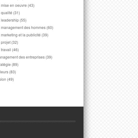
 mise en oeuvre
(43)
 qualité
(31)
 leadership
(55)
 management des hommes
(60)
 marketing et la publicité
(39)
 projet
(32)
 travail
(46)
nagement des entreprises
(39)
ratégie
(89)
leurs
(83)
sion
(49)