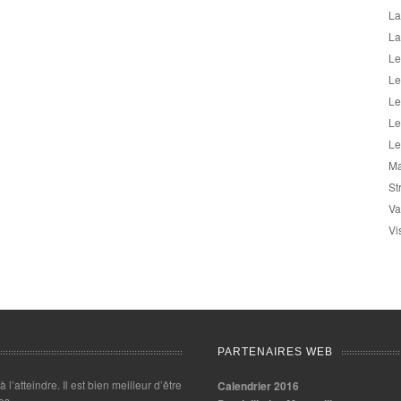
La
La
Le
Le
Le
Le
Le
Ma
St
Va
Vi
PARTENAIRES WEB
 à l’atteindre. Il est bien meilleur d’être
Calendrier 2016
es