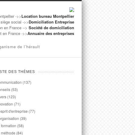
ntpellier ->>
Location bureau Montpellier
 siège social ->>
Domiciliation Entreprise
on en France -->
Société de domiciliation
ut en France ->>
Annuaire des entreprises
ganisme de l’hérault
ISTE DES THÈMES
mmunication
(137)
nseils
(53)
vers
(123)
novation
(71)
esprit d'entreprise
(77)
organisation
(39)
 formation
(58)
 méthode
(84)