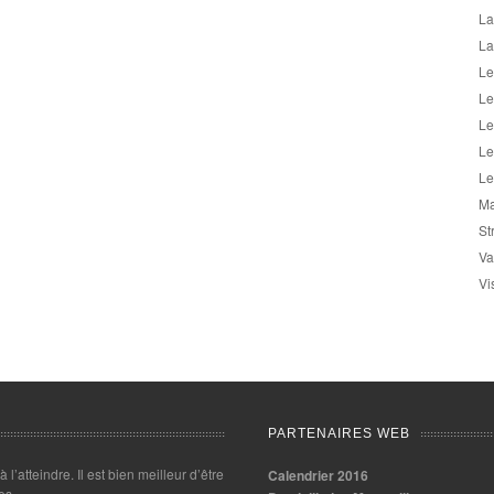
La
La
Le
Le
Le
Le
Le
Ma
St
Va
Vi
PARTENAIRES WEB
 à l’atteindre. Il est bien meilleur d’être
Calendrier 2016
es