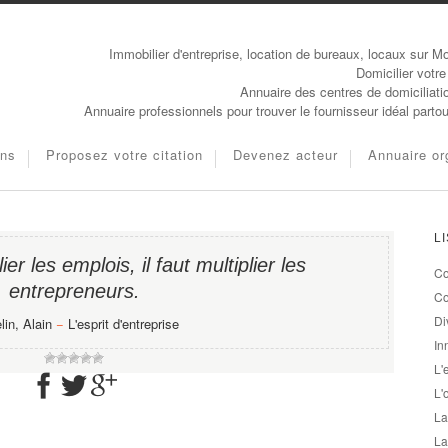
Immobilier d'entreprise, location de bureaux, locaux sur Mo
Domicilier votre
Annuaire des centres de domiciliati
Annuaire professionnels pour trouver le fournisseur idéal parto
ons
Proposez votre citation
Devenez acteur
Annuaire or
L
ier les emplois, il faut multiplier les
Co
entrepreneurs.
Co
Di
in, Alain
−
L'esprit d'entreprise
In
L'
L'
La
La