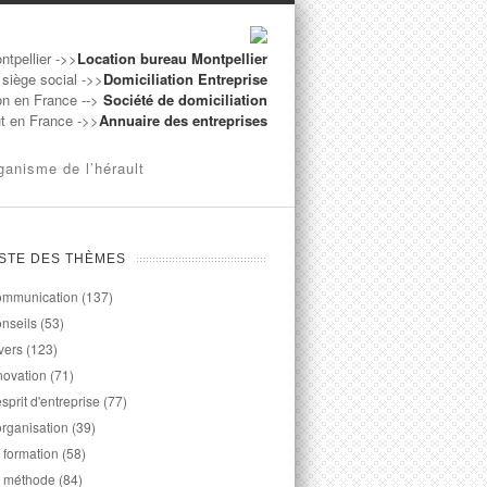
ntpellier ->>
Location bureau Montpellier
 siège social ->>
Domiciliation Entreprise
on en France -->
Société de domiciliation
ut en France ->>
Annuaire des entreprises
ganisme de l’hérault
ISTE DES THÈMES
mmunication
(137)
nseils
(53)
vers
(123)
novation
(71)
esprit d'entreprise
(77)
organisation
(39)
 formation
(58)
 méthode
(84)