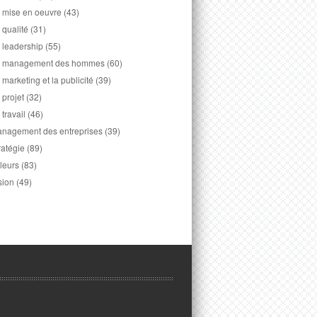
 mise en oeuvre
(43)
 qualité
(31)
 leadership
(55)
 management des hommes
(60)
 marketing et la publicité
(39)
 projet
(32)
 travail
(46)
nagement des entreprises
(39)
ratégie
(89)
leurs
(83)
sion
(49)