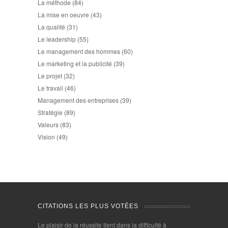
La méthode
(84)
La mise en oeuvre
(43)
La qualité
(31)
Le leadership
(55)
Le management des hommes
(60)
Le marketing et la publicité
(39)
Le projet
(32)
Le travail
(46)
Management des entreprises
(39)
Stratégie
(89)
Valeurs
(83)
Vision
(49)
CITATIONS LES PLUS VOTÉES
Le plaisir de la réussite tient dans la difficulté à