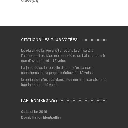
Vision
(49)
CITATIONS LES PLUS VOTÉES
Le plaisir de la réussite tient dans la difficulté à
l’atteindre. Il est bien meilleur d’être en train de réussir
que d’avoir réussi.
- 17 votes
La jalousie de la réussite d’autrui c’est la non-
conscience de sa propre médiocrité
- 12 votes
la perfection n’est pas dans l homme mais parfois dans
leur intention
- 12 votes
PARTENAIRES WEB
Calendrier 2016
Domiciliation Montpellier