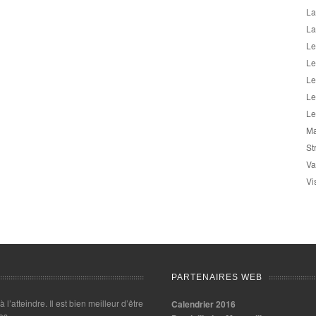
La
La
Le
Le
Le
Le
Le
Ma
St
Va
Vi
PARTENAIRES WEB
 à l’atteindre. Il est bien meilleur d’être
Calendrier 2016
es