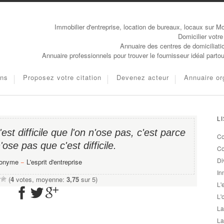
Immobilier d'entreprise, location de bureaux, locaux sur Mo
Domicilier votre
Annuaire des centres de domiciliati
Annuaire professionnels pour trouver le fournisseur idéal parto
ons
Proposez votre citation
Devenez acteur
Annuaire or
L
st difficile que l'on n'ose pas, c'est parce
Co
'ose pas que c'est difficile.
Co
Di
onyme
−
L'esprit d'entreprise
In
(
4
votes, moyenne:
3,75
sur 5)
L'
L'
La
La