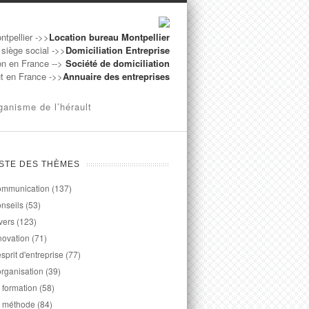
ntpellier ->>
Location bureau Montpellier
 siège social ->>
Domiciliation Entreprise
on en France -->
Société de domiciliation
ut en France ->>
Annuaire des entreprises
ganisme de l’hérault
ISTE DES THÈMES
mmunication
(137)
nseils
(53)
vers
(123)
novation
(71)
esprit d'entreprise
(77)
organisation
(39)
 formation
(58)
 méthode
(84)