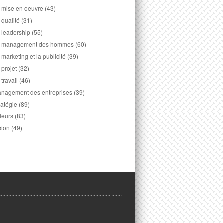
 mise en oeuvre
(43)
 qualité
(31)
 leadership
(55)
 management des hommes
(60)
 marketing et la publicité
(39)
 projet
(32)
 travail
(46)
nagement des entreprises
(39)
ratégie
(89)
leurs
(83)
sion
(49)