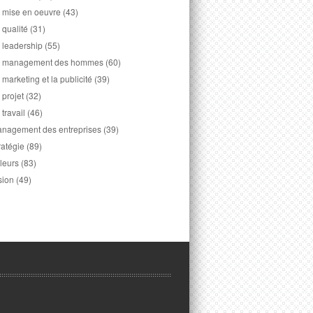
 mise en oeuvre
(43)
 qualité
(31)
 leadership
(55)
 management des hommes
(60)
 marketing et la publicité
(39)
 projet
(32)
 travail
(46)
nagement des entreprises
(39)
ratégie
(89)
leurs
(83)
sion
(49)