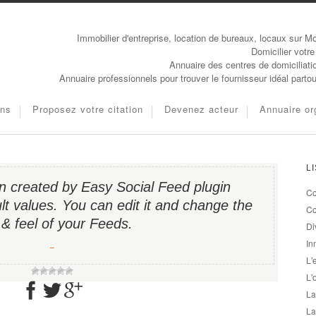
Immobilier d'entreprise, location de bureaux, locaux sur Mo
Domicilier votre
Annuaire des centres de domiciliati
Annuaire professionnels pour trouver le fournisseur idéal parto
ons
Proposez votre citation
Devenez acteur
Annuaire or
L
in created by Easy Social Feed plugin
Co
lt values. You can edit it and change the
Co
 & feel of your Feeds.
Di
In
−
L'
L'
La
La