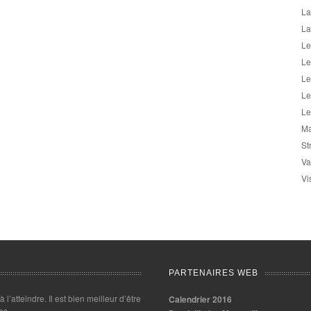
La
La
Le
Le
Le
Le
Le
Ma
St
Va
Vi
PARTENAIRES WEB
 à l’atteindre. Il est bien meilleur d’être
Calendrier 2016
es