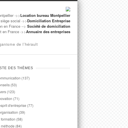
ntpellier ->>
Location bureau Montpellier
 siège social ->>
Domiciliation Entreprise
on en France -->
Société de domiciliation
ut en France ->>
Annuaire des entreprises
ganisme de l’hérault
ISTE DES THÈMES
mmunication
(137)
nseils
(53)
vers
(123)
novation
(71)
esprit d'entreprise
(77)
organisation
(39)
 formation
(58)
 méthode
(84)