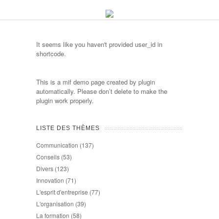
It seems like you haven't provided user_id in
shortcode.
This is a mif demo page created by plugin
automatically. Please don’t delete to make the
plugin work properly.
LISTE DES THÈMES
Communication
(137)
Conseils
(53)
Divers
(123)
Innovation
(71)
L'esprit d'entreprise
(77)
L'organisation
(39)
La formation
(58)