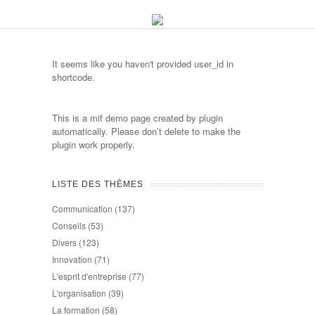
It seems like you haven't provided user_id in
shortcode.
This is a mif demo page created by plugin
automatically. Please don’t delete to make the
plugin work properly.
LISTE DES THÈMES
Communication
(137)
Conseils
(53)
Divers
(123)
Innovation
(71)
L'esprit d'entreprise
(77)
L'organisation
(39)
La formation
(58)