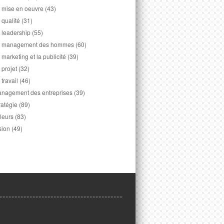
 mise en oeuvre
(43)
 qualité
(31)
 leadership
(55)
 management des hommes
(60)
 marketing et la publicité
(39)
 projet
(32)
 travail
(46)
nagement des entreprises
(39)
ratégie
(89)
leurs
(83)
sion
(49)