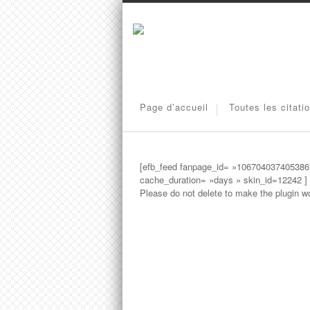
Page d’accueil
Toutes les citati
[efb_feed fanpage_id= »106704037405386″
cache_duration= »days » skin_id=12242 ] 
Please do not delete to make the plugin wo