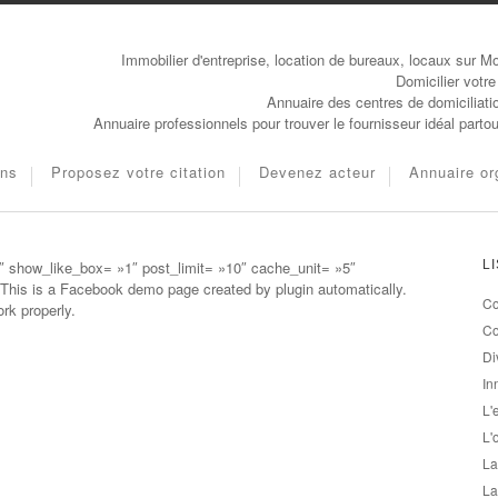
Immobilier d'entreprise, location de bureaux, locaux sur Mo
Domicilier votre
Annuaire des centres de domiciliati
Annuaire professionnels pour trouver le fournisseur idéal parto
ons
Proposez votre citation
Devenez acteur
Annuaire or
 show_like_box= »1″ post_limit= »10″ cache_unit= »5″
L
This is a Facebook demo page created by plugin automatically.
Co
rk properly.
Co
Di
In
L'
L'
La
La