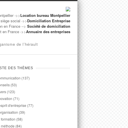
ntpellier ->>
Location bureau Montpellier
 siège social ->>
Domiciliation Entreprise
on en France -->
Société de domiciliation
ut en France ->>
Annuaire des entreprises
ganisme de l’hérault
ISTE DES THÈMES
mmunication
(137)
nseils
(53)
vers
(123)
novation
(71)
esprit d'entreprise
(77)
organisation
(39)
 formation
(58)
 méthode
(84)