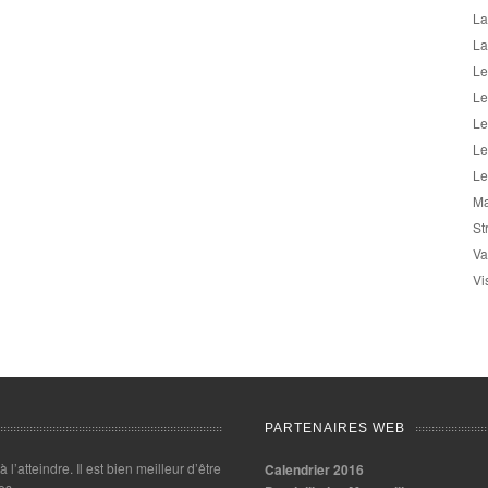
La
La
Le
Le
Le
Le
Le
Ma
St
Va
Vi
PARTENAIRES WEB
 à l’atteindre. Il est bien meilleur d’être
Calendrier 2016
es