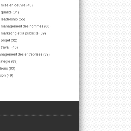
 mise en oeuvre
(43)
 qualité
(31)
 leadership
(55)
 management des hommes
(60)
 marketing et la publicité
(39)
 projet
(32)
 travail
(46)
nagement des entreprises
(39)
ratégie
(89)
leurs
(83)
sion
(49)