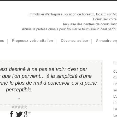
Immobilier d'entreprise, location de bureaux, locaux sur Mo
Domicilier votre
Annuaire des centres de domiciliati
Annuaire professionnels pour trouver le fournisseur idéal parto
ons
Proposez votre citation
Devenez acteur
Annuaire or
L
 est destiné à ne pas se voir: c'est par
Co
que l'on parvient... à la simplicité d'une
Co
nné le plus de mal à concevoir est à peine
Di
perceptible.
In
L'
−
L'
La
La