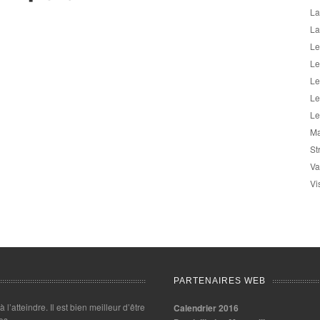
La
La
Le
Le
Le
Le
Le
Ma
St
Va
Vi
PARTENAIRES WEB
 à l’atteindre. Il est bien meilleur d’être
Calendrier 2016
es