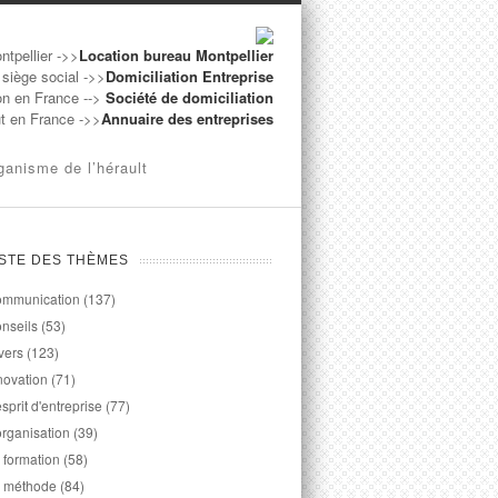
ntpellier ->>
Location bureau Montpellier
 siège social ->>
Domiciliation Entreprise
on en France -->
Société de domiciliation
ut en France ->>
Annuaire des entreprises
ganisme de l’hérault
ISTE DES THÈMES
mmunication
(137)
nseils
(53)
vers
(123)
novation
(71)
esprit d'entreprise
(77)
organisation
(39)
 formation
(58)
 méthode
(84)