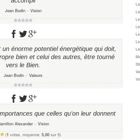
accompli
La
Jean Bodin
−
Vision
La
Le
Le
Le
Le
 un énorme potentiel énergétique qui doit,
Le
opre bien et celui des autres, être tourné
Ma
St
vers le Bien.
Va
Jean Bodin
−
Valeurs
Vi
mportances que celles qu'on leur donnent
amilton Alexander
−
Vision
(
1
votes, moyenne:
5,00
sur 5)