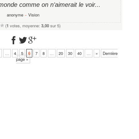
onde comme on n'aimerait le voir...
anonyme
−
Vision
(
1
votes, moyenne:
3,00
sur 5)
…
4
5
6
7
8
…
20
30
40
…
»
Dernière
page »