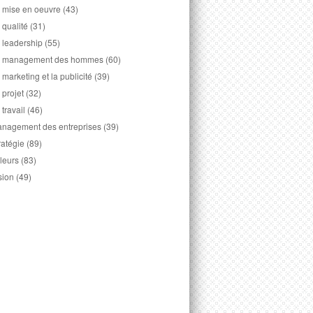
 mise en oeuvre
(43)
 qualité
(31)
 leadership
(55)
 management des hommes
(60)
 marketing et la publicité
(39)
 projet
(32)
 travail
(46)
nagement des entreprises
(39)
ratégie
(89)
leurs
(83)
sion
(49)